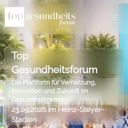
Top
Gesundheitsforum
Die Plattform für Vernetzung,
Innovation und Zukunft im
Gesundheitswesen
23.09.2026 im Heinz-Steyer-
Stadion